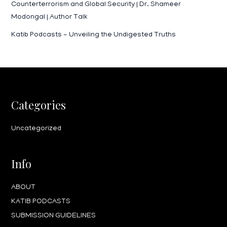
Counterterrorism and Global Security | Dr. Shameer
Modongal | Author Talk
Katib Podcasts - Unveiling the Undigested Truths
Categories
Uncategorized
Info
ABOUT
KATIB PODCASTS
SUBMISSION GUIDELINES