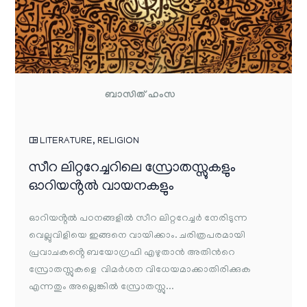
ബാസിത് ഹംസ
LITERATURE
,
RELIGION
സീറ ലിറ്ററേച്ചറിലെ സ്രോതസ്സുകളും
ഓറിയൻ്റൽ വായനകളും
ഓറിയൻ്റൽ പഠനങ്ങളിൽ സീറ ലിറ്ററേച്ചർ നേരിടുന്ന
വെല്ലുവിളിയെ ഇങ്ങനെ വായിക്കാം. ചരിത്രപരമായി
പ്രവാചകൻ്റെ ബയോഗ്രഫി എഴുതാൻ അതിൻറെ
സ്രോതസ്സുകളെ വിമർശന വിധേയമാക്കാതിരിക്കുക
എന്നതും അല്ലെങ്കിൽ സ്രോതസ്സു...