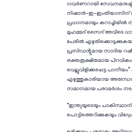
ഗവർണറായി സേവനമനുഷ്ഠിച
നിഷാൻ-ഇ-ഇംതിയാസിന് അർഹന
പ്രധാനമായും കറാച്ചിയിൽ 
മുഹമ്മദ് സൈദ് അവിടെ ധാക
പേരിൽ എഴുതിക്കൊടുക്കുകയാ
പ്രസിഡൻ്റുമായ സാദിയ റഷീദ
രക്തരൂക്ഷിതമായ പിറവികൾ
വെല്ലുവിളിക്കപ്പെട്ട പാന
എഴുത്തുകാരിയായ അരുന്ധതി 
സമാനമായ പരാമർശം നടത്തു
“ഇന്ത്യയുടെയും പാകിസ്ഥാന
പൊട്ടിത്തെറിക്കുകയും വിദ്