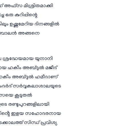
ഹ് അഫ്സ മിശ്രിതമാക്കി
ു കുറിപ്പിന്റെ
കിലും ഉഷ്ണമേറിയ ദിനങ്ങളിൽ
 ആ ബാലൻ അങ്ങനെ
െ ശ്രദ്ധേയമായ യുനാനി
നായ ഹകീം അബ്ദുൽ മജീദ്
ൻ ഹകീം അബ്ദുൽ ഹമീദാണ്
ട ഹംദർദ് സർവ്വകലാശാലയുടെ
ഫ്സയെ കൂടുതൽ
െ രണ്ടുപുറങ്ങളിലായി
ൽഹമീദിൻ്റെ ഇളയ സഹോദരനായ
കാലത്ത് സിന്ധ് പ്രവിശ്യ