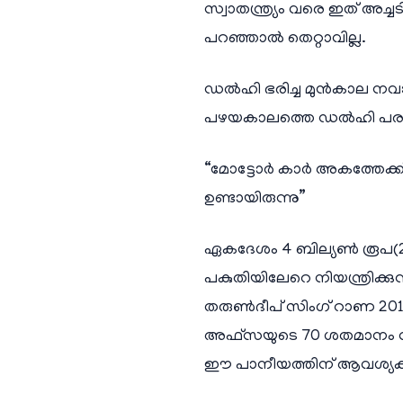
സ്വാതന്ത്ര്യം വരെ ഇത് അച
പറഞ്ഞാൽ തെറ്റാവില്ല.
ഡൽഹി ഭരിച്ച മുൻകാല നവാ
പഴയകാലത്തെ ഡൽഹി പരസ്യങ
“മോട്ടോർ കാർ അകത്തേക്ക്
ഉണ്ടായിരുന്നു”
ഏകദേശം 4 ബില്യൺ രൂപ(27
പകുതിയിലേറെ നിയന്ത്രിക്
തരുൺദീപ് സിംഗ് റാണ 2012
അഫ്സയുടെ 70 ശതമാനം വിപ
ഈ പാനീയത്തിന് ആവശ്യക്കാര