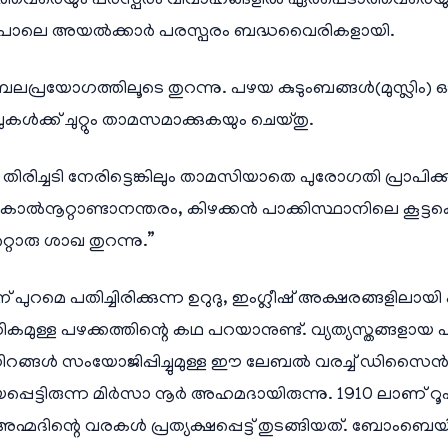
ത്തവരെയും പരസ്പരം വിവാഹങ്ങളിൽ ഏർപ്പെടാത്തവരെയും 
യും പോലെ അയൽക്കാർ പരസ്പരം ബദ്ധവൈരികളായി.
രയോഗത്തിലൂടെ തുറന്നു. പഴയ കുടുംബങ്ങൾ(മുസ്ലിം) ഓടി
ൾക്ക് ചുറ്റും താമസമാക്കുകയും ചെയ്തു.
 തിരിച്ചടി നേരിട്ടെങ്കിലും താമസിയാതെ പുരോഗതി പ്രാപിക
ി. കാൽനൂറ്റാണ്ടാനന്തരം, കിഴക്കൻ പാക്കിസ്ഥാനിലെ കൂട്ടക
റൊരു ശാഖ തുറന്നു.”
ുറമെ പതിച്ചിരിക്കുന്ന ഉറുദു, ഇംഗ്ലീഷ് അക്ഷരങ്ങളിലായി എ
കമുള്ള പഴക്കത്തിന്റെ കഥ പറയാനുണ്ട്. വ്യത്യസ്തങ്ങളായ പ
ങ്ങൾ സംയോജിപ്പിച്ചുമുള്ള ഈ ലേബൽ വരച്ച് ഡിസൈൻ
ിയപ്പെട്ടിരുന്ന മിർസാ നൂർ അഹമദായിരുന്നു. 1910 ലാണ്
മദി​​​ന്റെ വരകൾ പ്രത്യക്ഷപ്പെട്ട് തുടങ്ങിയത്. ബോംബെ