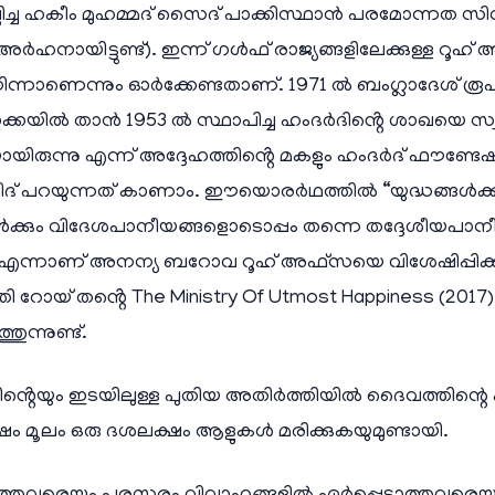
്ച ഹകീം മുഹമ്മദ് സൈദ് പാക്കിസ്ഥാൻ പരമോന്നത
ായിട്ടുണ്ട്). ഇന്ന് ഗൾഫ് രാജ്യങ്ങളിലേക്കുള്ള റൂഹ്
നിന്നാണെന്നും ഓർക്കേണ്ടതാണ്. 1971 ൽ ബംഗ്ലാദേശ് 
്കയിൽ താൻ 1953 ൽ സ്ഥാപിച്ച ഹംദർദിൻ്റെ ശാഖയെ സ്വത
യിരുന്നു എന്ന് അദ്ദേഹത്തിൻ്റെ മകളും ഹംദർദ് ഫൗണ്ടേ
് പറയുന്നത് കാണാം. ഈയൊരർഥത്തിൽ “യുദ്ധങ്ങൾക്കും മ
ക്കും വിദേശപാനീയങ്ങളൊടൊപ്പം തന്നെ തദ്ദേശീയപാനീ
ീയം” എന്നാണ് അനന്യ ബറോവ റൂഹ് അഫ്സയെ വിശേഷിപ്പിക്കു
റോയ് തൻ്റെ The Ministry Of Utmost Happiness (2017)
ന്നുണ്ട്.
ിൻ്റെയും ഇടയിലുള്ള പുതിയ അതിർത്തിയിൽ ദൈവത്തിന്റെ ക
വേഷം മൂലം ഒരു ദശലക്ഷം ആളുകൾ മരിക്കുകയുമുണ്ടായി.