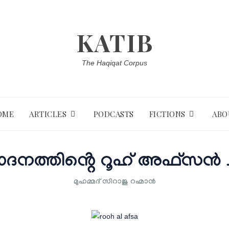
KATIB
The Haqiqat Corpus
OME
ARTICLES
PODCASTS
FICTIONS
ABO
ദനത്തിൻ്റെ റൂഹ് അഫ്സൻ ച
മുഹമ്മദ് സിറാജു റഹ്മാൻ