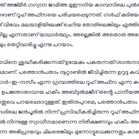
്ത് അജ്മീർ ഗഗ്വാന ജാമിഅ മുഈനിയ കാമ്പസിലെ പുൽ
ോഴാണ് റൂഹ് അഫ്സയെ പരിചയപ്പെടുന്നത്. ഗൾഫ് കുടിയേറ്
ിഭവം മലയാളിയിലേക്ക് ചെറിയ തോതിലെങ്കിലും എത്തിച്ചേർന്ന
ല്ല എന്നതാണ് യാഥാർത്ഥ്യം. അല്ലെങ്കിൽ അതൊരു അറ
ം തെറ്റിദ്ധരിച്ചു എന്നു പറയാം.
ിനെ ശുദ്ധീകരിക്കുന്നത്/ഉന്മേഷം പകരുന്നത്/ശാന്തനാക
്. പത്തൊൻപതാം നൂറ്റാണ്ടിൽ ജീവിച്ചിരുന്ന ഉറുദു കവി
ൽസാർ-ഇ-നസീം എന്ന ഗ്രന്ഥത്തിലെ റൂഹ് അഫ്സ എന്ന കഥ
 ഉപജ്ഞാതാവായ ഹകീം അബ്ദുൽമജീദ് തൻ്റെ പാനീയത്ത
വെ പറയപ്പെടാറുള്ളത്. ഇതിനുപുറമെ, പത്തൊൻപതാം നൂറ
ലെ ജൻപൂരിൽ നിന്ന് പ്രസിദ്ധീകരിച്ചിരുന്ന റൂഹ് അഫ
ൽ നിന്നുള്ള സ്വാധീനമാണെന്ന നിരീക്ഷണവും ഹകീം അബ
്ന അഭിപ്രായവും ചിലരെങ്കിലും മുന്നോട്ടുവെക്കുന്നതും ക