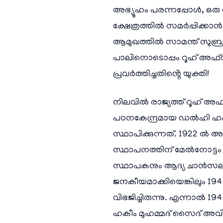
അഭ്യൂഹം പരന്നപ്പോൾ, ഒരു
ക്ഷേത്രത്തിൽ സമർപ്പിക്ക
ആമുഖത്തിൽ സാമന്ത് സുബ്രമണ്
പാലിനൊടൊപ്പം റൂഹ് അഫ
പ്രവർത്തിച്ചതിൻ്റെ യുക്തി!
നിലവിൽ രാജ്യത്ത് റൂഹ് അ
പഠനകേന്ദ്രമായ ഡൽഹി ഹംദ
സ്ഥാപിക്കുന്നത്. 1922 
സ്ഥാപനത്തിന് മേൽനോട്ടം 
സ്ഥാപകനും ആദ്യ ചാൻസലറു
ജനകീയമാക്കിയെങ്കിലും 194
വിഭജിച്ചിരുന്നു. എന്നാ
ഹകീം മുഹമ്മദ് സൈദ് അവിടെ