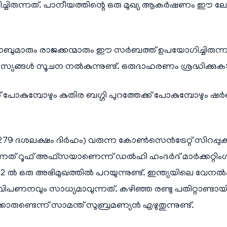
്ചടിച്ചിരുന്നത്. പാനീയത്തിന്റെ ഒരു മുഖ്യ ആകർഷണം ഈ
ബുമാരും രാജക്കന്മാരും ഈ സർബത്ത് ഉപയോഗിച്ചിരുന
്ങൾ സൂചന നൽകുന്നുണ്ട്. ഒരുദാഹരണം ശ്രദ്ധിക്കുക
 പോകുമ്പോഴും കുതിര ബഗ്ഗി പുറത്തേക്ക് പോകുമ്പോഴും
9 ദശലക്ഷം ദിർഹം) വരുന്ന കോൺസെൻട്രേറ്റ് സിറപ്പു
കുന്നത് റൂഫ് അഫ്സയാണെന്ന് ഡൽഹി ഹംദർദ് മാർക്കറ്റ
 ൽ ഒരു അഭിമുഖത്തിൽ പറയുന്നുണ്ട്. ഇന്ത്യയിലെ വേനൽ
ണനവും സാധ്യമാവുന്നത്. കഴിഞ്ഞ രണ്ടു പതിറ്റാണ്ടാ
ുണ്ടെന്ന് സാമന്ത് സുബ്രമണ്യൻ എഴുതുന്നുണ്ട്.