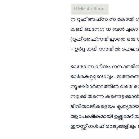
ന റൂഹ് അഫ്സ സ കോയി ശ
കബി ബനേഗ ന ബൻ ചുകാ
(റൂഹ് അഫ്സയില്ലാതെ ഒരു സർബ
– ഉർദു കവി സായിൽ ദഹലവ
ഓരോ സ്വാദിനും ഗന്ധത്തിന
ഓർമകളുമുണ്ടാവും. ഇത്തരത്
സൂക്ഷ്മാർത്ഥത്തിൽ വരെ ഒ
നമുക്ക് തന്നെ കണ്ടെടുക
ജീവിതവഴികളെയും കൃത്യമായി
ആപേക്ഷികമായി ഉഷ്ണമേറിയ 
ഈസ്റ്റ് ഗൾഫ് രാജ്യങ്ങളി