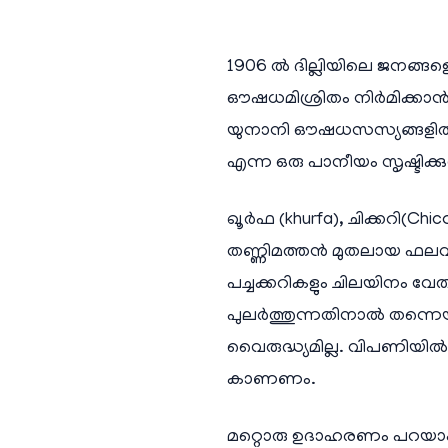
1906 ൽ ദില്ലിയിലെ ജനങ്ങളെ
ഔഷധമിശ്രിതം നിർമിക്കാൻ
യുനാനി ഔഷധസസ്യങ്ങളിൽ നി
എന്ന ഒരു പാനീയം സൃഷ്ടിക്കു
ഖൂർഫ (khurfa), ചിക്കറി(C
തണ്ണിമത്തൻ മുതലായ ഫലവർഗങ
പച്ചക്കറികളും ചിലയിനം 
പുലർത്തുന്നതിനാൽ തന്ന
വൈരുദ്ധ്യമില്ല. വിപണിയ
കാണണം.
മറ്റൊരു ഉദാഹരണം പറയാം. 