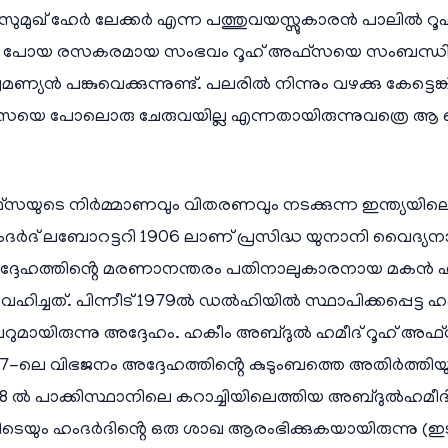
 സുമുഖ് ഹേർ ലേക്കർ എന്ന പത്തുവയസ്സുകാരൻ പാലിൽ റൂ
ാൻ പോയ രസകരമായ സംഭവം റൂഹ് അഫ്‌സയെ സംബന്ധിച്ച ഒര
യൻ പങ്കുവെക്കുന്നുണ്ട്. പലരിൽ നിന്നും വഴക്കു കേട്ടെങ്
്സയെ പോലൊരു ചേരുവയില്ല എന്നതായിരുന്നുവത്രെ
ഫ്സയുടെ നിർമ്മാണവും വിതരണവും നടക്കുന്ന ഇന്ത്യയില
ർദ് ലബോറട്ടറി 1906 ലാണ് പ്രസിദ്ധ യുനാനി വൈദ്യ
ൽ അദ്ദേഹത്തിൻ്റെ മരണാനന്തരം പതിനാലുകാരനായ മക
വഹിച്ചത്. പിന്നീട് 1979ൽ ഡൽഹിയിൽ സ്ഥാപിക്കപ്പെട്
മായിരുന്നു അദ്ദേഹം. ഹകീം അബ്ദുൽ ഹമീദ്‌ റൂഹ് അ
7-ലെ വിഭജനം അദ്ദേഹത്തിൻ്റെ കുടുംബത്തെ അതിർത്തിയുട
ൽ 1948 ൽ പാക്കിസ്ഥാനിലെ കറാച്ചിയിലെത്തിയ അബ്ദു
യും ഹംദർദിൻ്റെ ഒരു ശാഖ ആരംഭിക്കുകയായിരുന്നു (ഇടക്