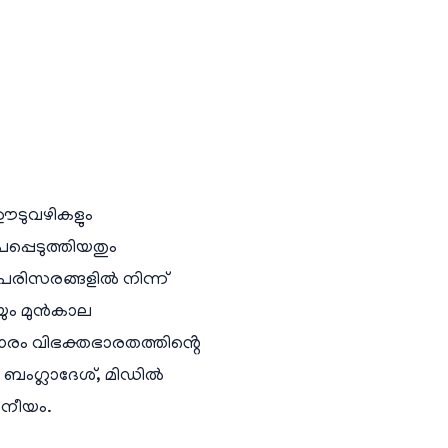
ഊടുവഴികളും
്പെടുത്തിയതും
 പരിസരങ്ങളിൽ നിന്ന്
യും മുൻകാല
ാരം വിഭക്തഭാരതത്തിൻ്റെ
 ബംഗ്ലാദേശ്, മിഡിൽ
ാനീയം.