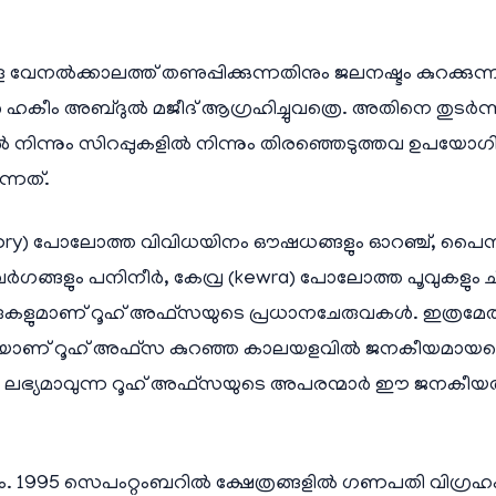
 വേനൽക്കാലത്ത് തണുപ്പിക്കുന്നതിനും ജലനഷ്ടം കുറക്കുന
 ഹകീം അബ്ദുൽ മജീദ് ആഗ്രഹിച്ചുവത്രെ. അതിനെ തുടർന
ന്നും സിറപ്പുകളിൽ നിന്നും തിരഞ്ഞെടുത്തവ ഉപയോഗിച
ന്നത്.
hicory) പോലോത്ത വിവിധയിനം ഔഷധങ്ങളും ഓറഞ്ച്, പൈനാപ്
്ങളും പനിനീർ, കേവ്ര (kewra) പോലോത്ത പൂവുകളും ചീര,
വേരുകളുമാണ് റൂഹ് അഫ്സയുടെ പ്രധാനചേരുവകൾ. ഇത്ര
െയാണ് റൂഹ് അഫ്സ കുറഞ്ഞ കാലയളവിൽ ജനകീയമായതെ
ിൽ ലഭ്യമാവുന്ന റൂഹ് അഫ്സയുടെ അപരന്മാർ ഈ ജനകീയതയ
1995 സെപംറ്റംബറിൽ ക്ഷേത്രങ്ങളിൽ ഗണപതി വിഗ്രഹം പാ